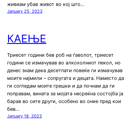
живеам убав живот во кој што…
January 25, 2023
КАЕЊЕ
Триесет години бев роб на ѓаволот, триесет
години се измачував во алкохолниот пекол, но
денес знам дека десетпати повеќе ги измачував
моите најмили – сопругата и децата. Наместо да
ги согледам моите грешки и да почнам да ги
поправам, вината за мојата несреќна состојба ја
барав во сите други, особено во оние пред кои
бев…
January 18, 2023