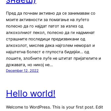
Пред да почнам активно да се занимавам со
моите активности за помагање на луѓето
полесно да го најдат патот за излез од
алкохолниот пекол, полесно да ги надминат
страшните последици предизвикани од
алкохолот, мислев дека најголем неморал и
најштетна болест е глупоста бидејќи… од
лошите, злобните луѓе не штитат пријателите и
државата, но никој не…
December 12, 2022
Hello world!
Welcome to WordPress. This is your first post. Edit