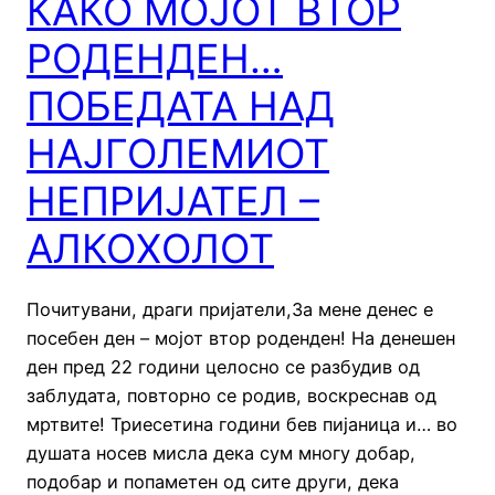
КАКО МОЈОТ ВТОР
РОДЕНДЕН…
ПОБЕДАТА НАД
НАЈГОЛЕМИОТ
НЕПРИЈАТЕЛ –
АЛКОХОЛОТ
Почитувани, драги пријатели,За мене денес е
посебен ден – мојот втор роденден! На денешен
ден пред 22 години целосно се разбудив од
заблудата, повторно се родив, воскреснав од
мртвите! Триесетина години бев пијаница и… во
душата носев мисла дека сум многу добар,
подобар и попаметен од сите други, дека